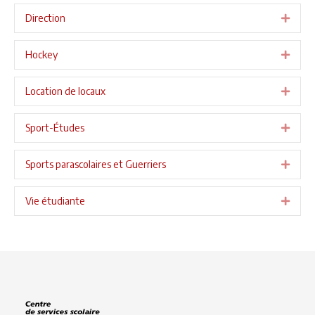
Direction
Expa
Hockey
Expa
Location de locaux
Expa
Sport-Études
Expa
Sports parascolaires et Guerriers
Expa
Vie étudiante
Expa